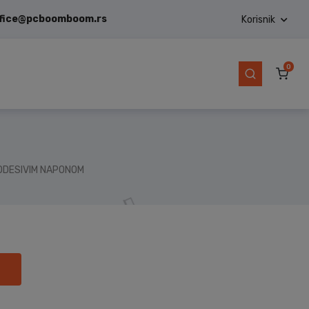
ffice@pcboomboom.rs
Korisnik
0
M
ODESIVIM NAPONOM