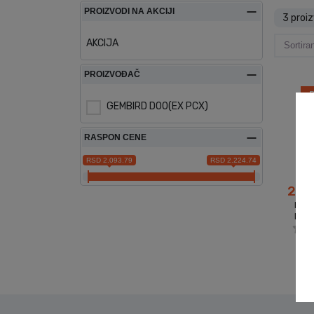
PROIZVODI NA AKCIJI
3 proi
AKCIJA
Sortira
PROIZVOĐAČ
D
GEMBIRD DOO(EX PCX)
RASPON CENE
RSD 2.093.79
RSD 2.224.74
2,0
ISP
LAP