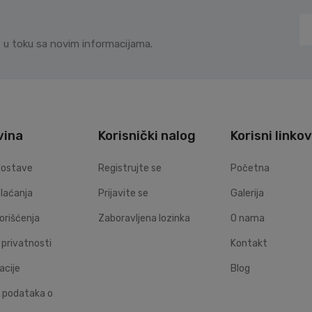
te u toku sa novim informacijama.
vina
Korisnički nalog
Korisni linkov
dostave
Registrujte se
Početna
plaćanja
Prijavite se
Galerija
korišćenja
Zaboravljena lozinka
O nama
a privatnosti
Kontakt
acije
Blog
 podataka o