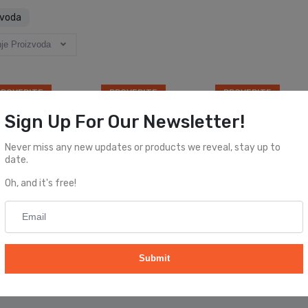
zvoda
nje Proizvoda
PROVERITE
PROVERITE
PROVERITE
OSTUPNOST
DOSTUPNOST
DOSTUPNOST
Sign Up For Our Newsletter!
Never miss any new updates or products we reveal, stay up to
date.
Oh, and it's free!
93.79 RSD
2,093.79 RSD
2,224.74 RSD
RAVLJAČ ZA
UNIVERZALNI
UNIVERZALNI
TOP 67W - 3
ISPRAVLJAČ ZA
ISPRAVLJAČ ZA
LAPTOP 65W - 3
LAPTOP 65W - 3
Submit