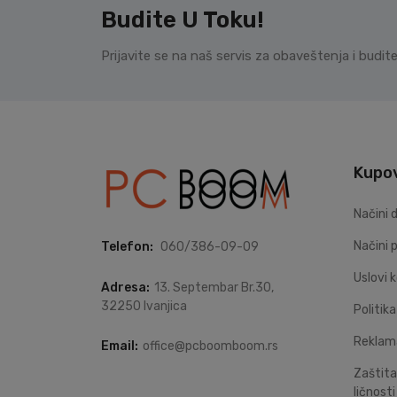
Budite U Toku!
Prijavite se na naš servis za obaveštenja i budi
Kupo
Načini 
Načini 
Telefon:
060/386-09-09
Uslovi 
Adresa:
13. Septembar Br.30,
32250 Ivanjica
Politik
Reklam
Email:
office@pcboomboom.rs
Zaštita
ličnosti