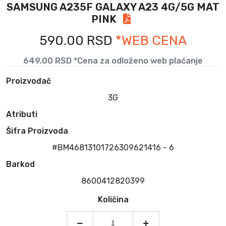
SAMSUNG A235F GALAXY A23 4G/5G MAT
PINK
590.00 RSD
*WEB CENA
649.00 RSD *Cena za odloženo web plaćanje
Proizvođač
3G
Atributi
Šifra Proizvoda
#BM46813101726309621416 - 6
Barkod
8600412820399
Količina