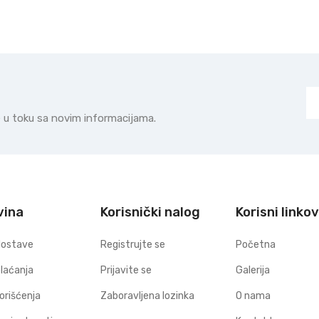
te u toku sa novim informacijama.
vina
Korisnički nalog
Korisni linkov
dostave
Registrujte se
Početna
plaćanja
Prijavite se
Galerija
korišćenja
Zaboravljena lozinka
O nama