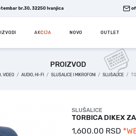
ptembar br.30, 32250 Ivanjica
o
IZVODI
AKCIJA
NOVO
OUTLET
PROIZVOD
O, VIDEO
AUDIO, HI-FI
SLUŠALICE I MIKROFONI
SLUŠALICE
TO
SLUŠALICE
TORBICA DIKEX Z
1,600.00 RSD
*W