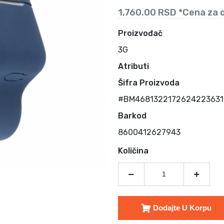
1,760.00 RSD *Cena za 
Proizvođač
3G
Atributi
Šifra Proizvoda
#BM46813221726242236317
Barkod
8600412627943
Količina
Dodajte U Korpu