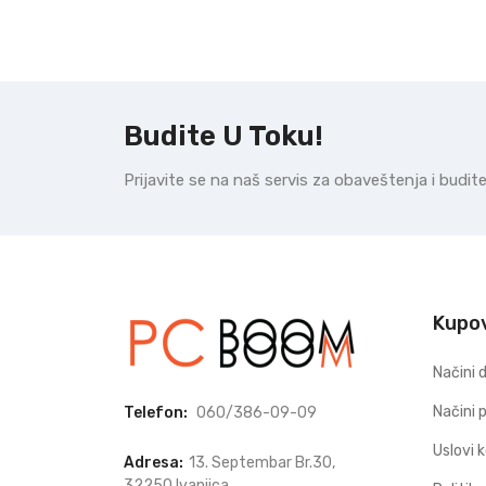
Budite U Toku!
Prijavite se na naš servis za obaveštenja i budi
Kupo
Načini 
Načini 
Telefon:
060/386-09-09
Uslovi 
Adresa:
13. Septembar Br.30,
32250 Ivanjica