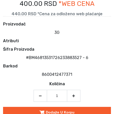
400.00 RSD
*WEB CENA
440.00 RSD *Cena za odloženo web plaćanje
Proizvođač
3G
Atributi
Šifra Proizvoda
#BM46813531726233883527 - 6
Barkod
8600412477371
Količina
Dodajte U Korpu