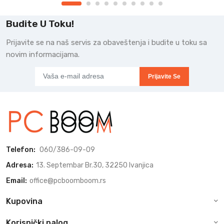
Budite U Toku!
Prijavite se na naš servis za obaveštenja i budite u toku sa
novim informacijama.
Prijavite Se
Telefon:
060/386-09-09
Adresa:
13. Septembar Br.30, 32250 Ivanjica
Email:
office@pcboomboom.rs
Kupovina
Korisnički nalog