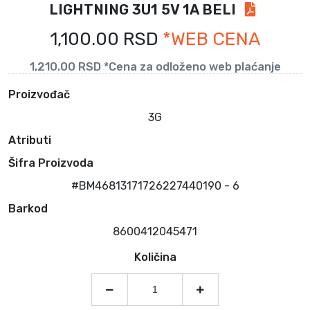
LIGHTNING 3U1 5V 1A BELI
1,100.00 RSD
*WEB CENA
1,210.00 RSD *Cena za odloženo web plaćanje
Proizvođač
3G
Atributi
Šifra Proizvoda
#BM46813171726227440190 - 6
Barkod
8600412045471
Količina