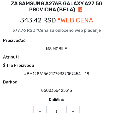
ZA SAMSUNG A276B GALAXY A27 5G
PROVIDNA (BELA)
343.42 RSD
*WEB CENA
377.76 RSD *Cena za odloženo web plaćanje
Proizvođač
MS MOBILE
Atributi
Šifra Proizvoda
#BM128615621779337057454 - 18
Barkod
8600356425513
Količina