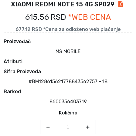
XIAOMI REDMI NOTE 15 4G SP029
615.56 RSD
*WEB CENA
677.12 RSD *Cena za odloženo web plaćanje
Proizvođač
MS MOBILE
Atributi
Šifra Proizvoda
#BM128615621778843562757 - 18
Barkod
8600356403719
Količina