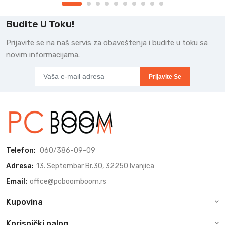
Budite U Toku!
Prijavite se na naš servis za obaveštenja i budite u toku sa
novim informacijama.
Prijavite Se
Telefon:
060/386-09-09
Adresa:
13. Septembar Br.30, 32250 Ivanjica
Email:
office@pcboomboom.rs
Kupovina
Korisnički nalog