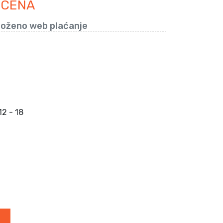
 CENA
loženo web plaćanje
2 - 18