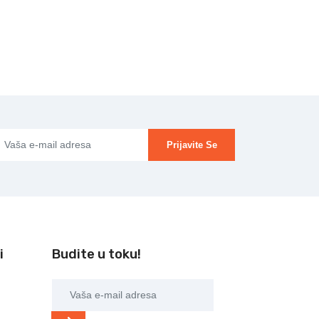
Prijavite Se
i
Budite u toku!