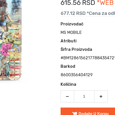
615.56 RSD
*WEB
677.12 RSD *Cena za od
Proizvođač
MS MOBILE
Atributi
Šifra Proizvoda
#BM12861562177884354721
Barkod
8600356404129
Količina
Dodajte U Korpu