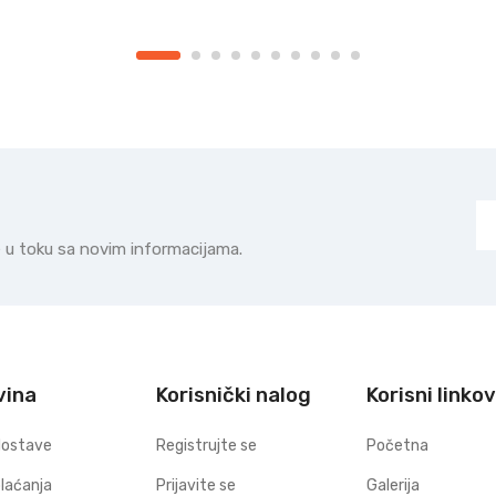
te u toku sa novim informacijama.
vina
Korisnički nalog
Korisni linkov
dostave
Registrujte se
Početna
plaćanja
Prijavite se
Galerija