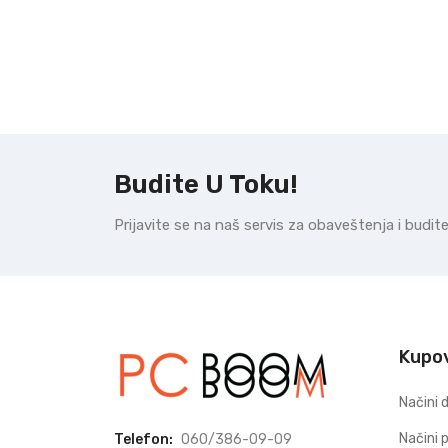
Budite U Toku!
Prijavite se na naš servis za obaveštenja i budi
Kupo
Načini 
Načini 
Telefon:
060/386-09-09