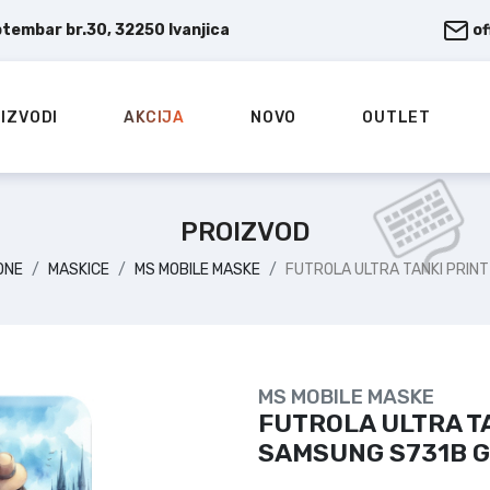
ptembar br.30, 32250 Ivanjica
o
IZVODI
AKCIJA
NOVO
OUTLET
PROIZVOD
ONE
MASKICE
MS MOBILE MASKE
FUTROLA ULTRA TANKI PRIN
MS MOBILE MASKE
FUTROLA ULTRA TA
SAMSUNG S731B G