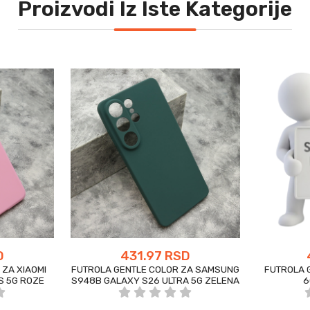
Proizvodi Iz Iste Kategorije
D
431.97 RSD
ZA XIAOMI
FUTROLA GENTLE COLOR ZA SAMSUNG
FUTROLA 
S 5G ROZE
S948B GALAXY S26 ULTRA 5G ZELENA
6