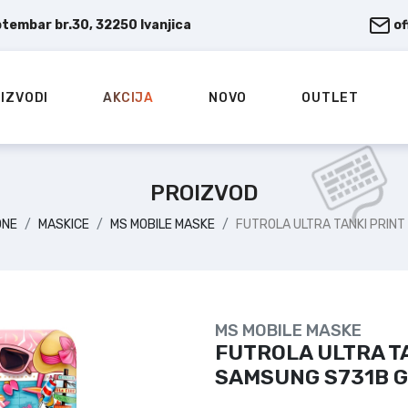
ptembar br.30, 32250 Ivanjica
o
IZVODI
AKCIJA
NOVO
OUTLET
PROIZVOD
ONE
MASKICE
MS MOBILE MASKE
FUTROLA ULTRA TANKI PRIN
MS MOBILE MASKE
FUTROLA ULTRA TA
SAMSUNG S731B G