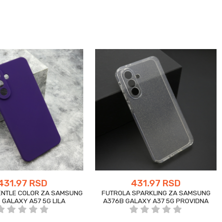
431.97 RSD
431.97 RSD
ENTLE COLOR ZA SAMSUNG
FUTROLA SPARKLING ZA SAMSUNG
 GALAXY A57 5G LILA
A376B GALAXY A37 5G PROVIDNA