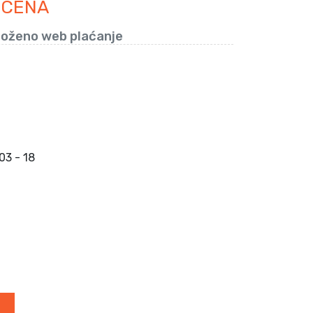
 CENA
loženo web plaćanje
3 - 18