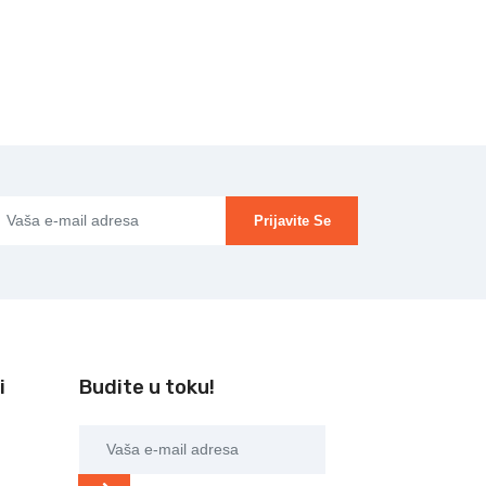
Prijavite Se
i
Budite u toku!