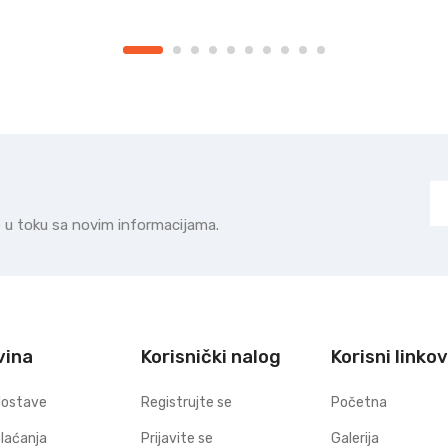
te u toku sa novim informacijama.
vina
Korisnički nalog
Korisni linkov
dostave
Registrujte se
Početna
plaćanja
Prijavite se
Galerija