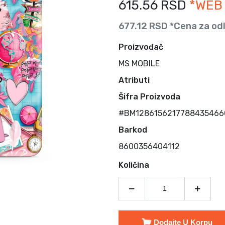
615.56 RSD
*WEB
677.12 RSD *Cena za od
Proizvođač
MS MOBILE
Atributi
Šifra Proizvoda
#BM12861562177884354660
Barkod
8600356404112
Količina
Dodajte U Korpu