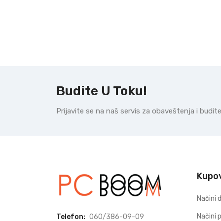
Budite U Toku!
Prijavite se na naš servis za obaveštenja i budi
Kupo
Načini 
Načini 
Telefon:
060/386-09-09