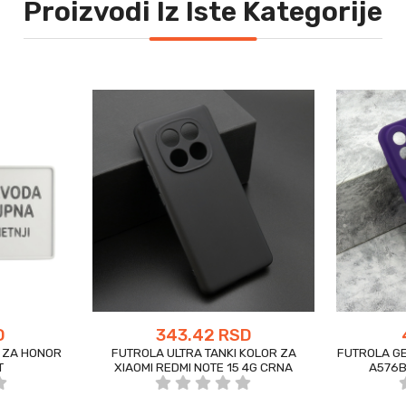
Proizvodi Iz Iste Kategorije
D
343.42 RSD
 ZA HONOR
FUTROLA ULTRA TANKI KOLOR ZA
FUTROLA G
T
XIAOMI REDMI NOTE 15 4G CRNA
A576B