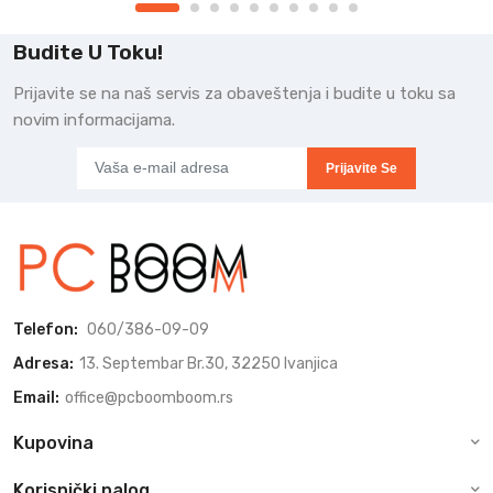
Budite U Toku!
Prijavite se na naš servis za obaveštenja i budite u toku sa
novim informacijama.
Prijavite Se
Telefon:
060/386-09-09
Adresa:
13. Septembar Br.30, 32250 Ivanjica
Email:
office@pcboomboom.rs
Kupovina
Korisnički nalog