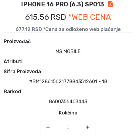
IPHONE 16 PRO (6.3) SP013
615.56 RSD
*WEB CENA
677.12 RSD *Cena za odloženo web plaćanje
Proizvođač
MS MOBILE
Atributi
Šifra Proizvoda
#BM128615621778843512601 - 18
Barkod
8600356403443
Količina