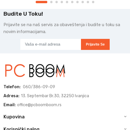
Budite U Toku!
Prijavite se na naš servis za obaveštenja i budite u toku sa
novim informacijama.
Prijavite Se
Telefon:
060/386-09-09
Adresa:
13. Septembar Br.30, 32250 Ivanjica
Email:
office@pcboomboom.rs
Kupovina
Korisnički nalog