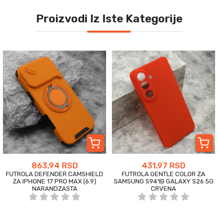
Proizvodi Iz Iste Kategorije
863.94 RSD
431.97 RSD
FUTROLA DEFENDER CAMSHIELD
FUTROLA GENTLE COLOR ZA
ZA IPHONE 17 PRO MAX (6.9)
SAMSUNG S941B GALAXY S26 5G
NARANDZASTA
CRVENA