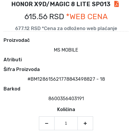
HONOR X9D/MAGIC 8 LITE SP013
615.56 RSD
*WEB CENA
677.12 RSD *Cena za odloženo web plaćanje
Proizvođač
MS MOBILE
Atributi
Šifra Proizvoda
#BM128615621778843498827 - 18
Barkod
8600356403191
Količina