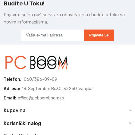
Budite U Toku!
Prijavite se na naš servis za obaveštenja i budite u toku sa
novim informacijama.
Prijavite Se
Telefon:
060/386-09-09
Adresa:
13. Septembar Br.30, 32250 Ivanjica
Email:
office@pcboomboom.rs
Kupovina
Korisnički nalog