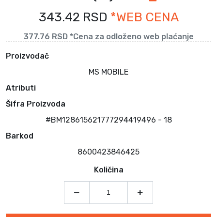
343.42 RSD
*WEB CENA
377.76 RSD *Cena za odloženo web plaćanje
Proizvođač
MS MOBILE
Atributi
Šifra Proizvoda
#BM128615621777294419496 - 18
Barkod
8600423846425
Količina