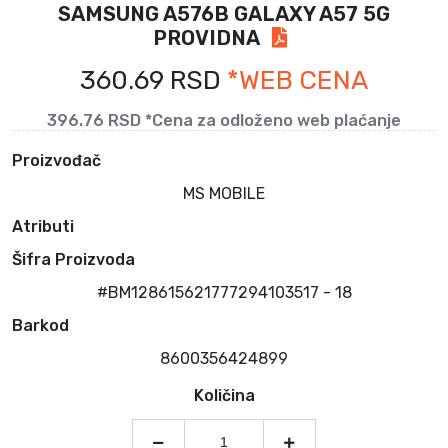
SAMSUNG A576B GALAXY A57 5G
PROVIDNA
360.69 RSD
*WEB CENA
396.76 RSD *Cena za odloženo web plaćanje
Proizvođač
MS MOBILE
Atributi
Šifra Proizvoda
#BM128615621777294103517 - 18
Barkod
8600356424899
Količina