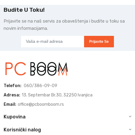
Budite U Toku!
Prijavite se na naš servis za obaveštenja i budite u toku sa
novim informacijama.
Prijavite Se
Telefon:
060/386-09-09
Adresa:
13. Septembar Br.30, 32250 Ivanjica
Email:
office@pcboomboom.rs
Kupovina
Korisnički nalog