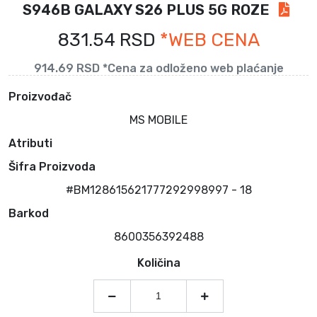
S946B GALAXY S26 PLUS 5G ROZE
831.54 RSD
*WEB CENA
914.69 RSD *Cena za odloženo web plaćanje
Proizvođač
MS MOBILE
Atributi
Šifra Proizvoda
#BM128615621777292998997 - 18
Barkod
8600356392488
Količina