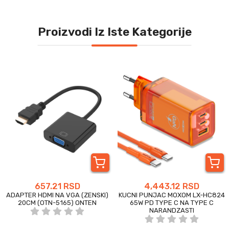
Proizvodi Iz Iste Kategorije
657.21 RSD
4,443.12 RSD
ADAPTER HDMI NA VGA (ZENSKI)
KUCNI PUNJAC MOXOM LX-HC824
20CM (OTN-5165) ONTEN
65W PD TYPE C NA TYPE C
NARANDZASTI