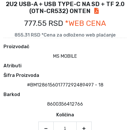
2U2 USB-A + USB TYPE-C NA SD + TF 2.0
(OTN-CR532) ONTEN
777.55 RSD
*WEB CENA
855.31 RSD *Cena za odloženo web plaćanje
Proizvođač
MS MOBILE
Atributi
Šifra Proizvoda
#BM128615601777292489497 - 18
Barkod
8600356412766
Količina