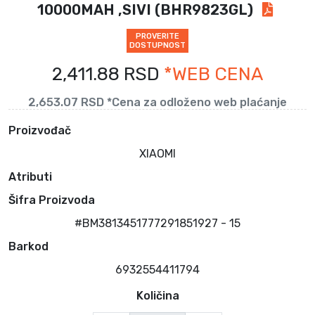
10000MAH ,SIVI (BHR9823GL)
PROVERITE
DOSTUPNOST
2,411.88 RSD
*WEB CENA
2,653.07 RSD *Cena za odloženo web plaćanje
Proizvođač
XIAOMI
Atributi
Šifra Proizvoda
#BM3813451777291851927 - 15
Barkod
6932554411794
Količina