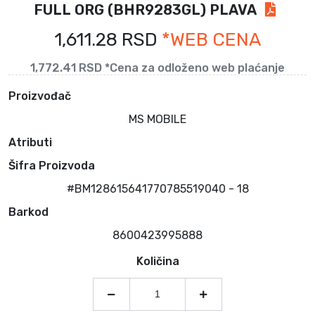
FULL ORG (BHR9283GL) PLAVA
1,611.28 RSD
*WEB CENA
1,772.41 RSD *Cena za odloženo web plaćanje
Proizvođač
MS MOBILE
Atributi
Šifra Proizvoda
#BM128615641770785519040 - 18
Barkod
8600423995888
Količina