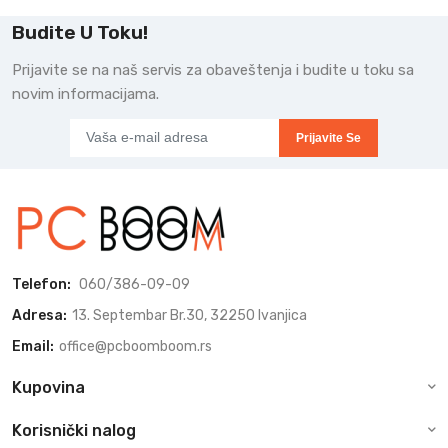
Budite U Toku!
Prijavite se na naš servis za obaveštenja i budite u toku sa
novim informacijama.
Prijavite Se
Telefon:
060/386-09-09
Adresa:
13. Septembar Br.30, 32250 Ivanjica
Email:
office@pcboomboom.rs
Kupovina
Korisnički nalog