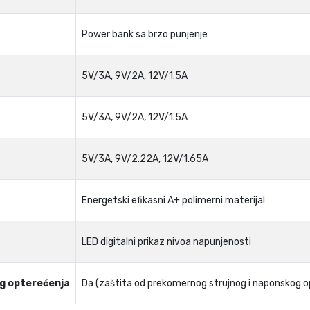
Power bank sa brzo punjenje
5V/3A, 9V/2A, 12V/1.5A
5V/3A, 9V/2A, 12V/1.5A
5V/3A, 9V/2.22A, 12V/1.65A
Energetski efikasni A+ polimerni materijal
LED digitalni prikaz nivoa napunjenosti
og opterećenja
Da (zaštita od prekomernog strujnog i naponskog o