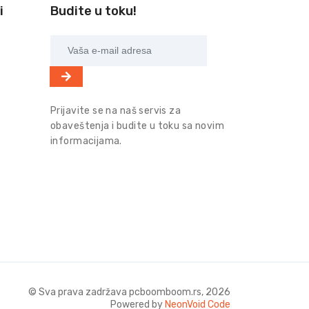
i
Budite u toku!
Prijavite se na naš servis za
obaveštenja i budite u toku sa novim
informacijama.
© Sva prava zadržava pcboomboom.rs, 2026
Powered by
NeonVoid Code