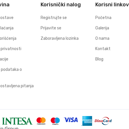
vina
Korisnički nalog
Korisni linkov
dostave
Registrujte se
Početna
plaćanja
Prijavite se
Galerija
korišćenja
Zaboravljena lozinka
O nama
a privatnosti
Kontakt
acije
Blog
 podataka o
ostavljena pitanja