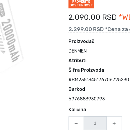
PROVERITE
DOSTUPNOST
2,090.00 RSD
*W
2,299.00 RSD *Cena za 
Proizvođač
DENMEN
Atributi
Šifra Proizvoda
#BM23513451767067252307
Barkod
6976883930793
Količina