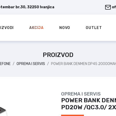
ptembar br.30, 32250 Ivanjica
o
IZVODI
AKCIJA
NOVO
OUTLET
PROIZVOD
LEFONE
OPREMA I SERVIS
POWER BANK DENMEN DP45 20000MAH 
OPREMA I SERVIS
POWER BANK DEN
PD20W /QC3.0/ 2