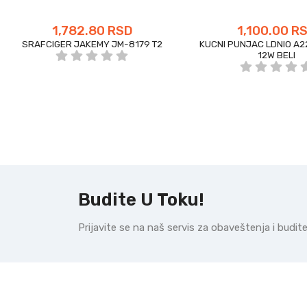
1,782.80 RSD
1,100.00 R
SRAFCIGER JAKEMY JM-8179 T2
KUCNI PUNJAC LDNIO A2
12W BELI
Budite U Toku!
Prijavite se na naš servis za obaveštenja i budi