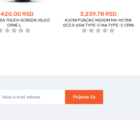
,420.00 RSD
3,239.78 RSD
ZA TOUCH SCREEN VILICO
KUCNI PUNJAC MOXOM MX-HC158
CRNE L
QC3.0 65W TYPE-C NA TYPE-C CRNI
Prijavite Se