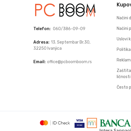
Kupo
Načini 
Načini 
Telefon:
060/386-09-09
Uslovi 
Adresa:
13. Septembar Br.30,
32250 Ivanjica
Politik
Reklam
Email:
office@pcboomboom.rs
Zaštita
ličnosti
Često p