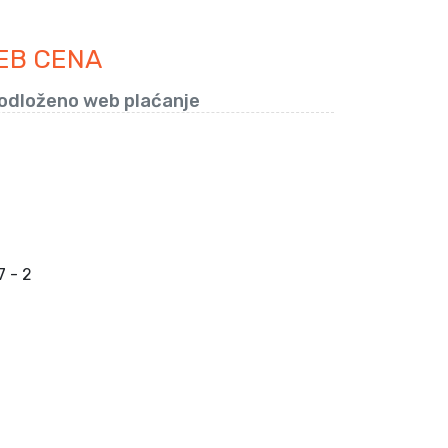
EB CENA
odloženo web plaćanje
 - 2