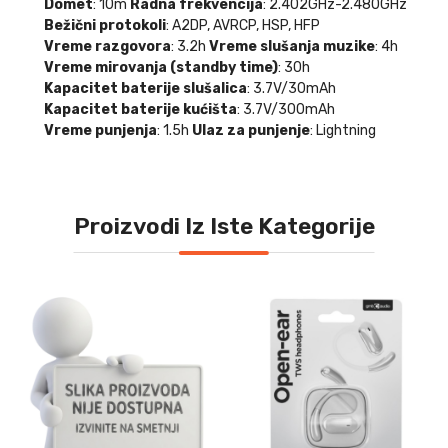
Domet
: 10m
Radna frekvencija
: 2.402GHz-2.480GHz
Bežični protokoli
: A2DP, AVRCP, HSP, HFP
Vreme razgovora
: 3.2h
Vreme slušanja muzike
: 4h
Vreme mirovanja (standby time)
: 30h
Kapacitet baterije slušalica
: 3.7V/30mAh
Kapacitet baterije kućišta
: 3.7V/300mAh
Vreme punjenja
: 1.5h
Ulaz za punjenje
: Lightning
Proizvodi Iz Iste Kategorije