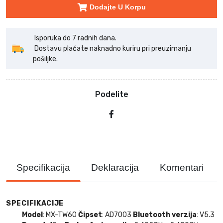
Dodajte U Korpu
Isporuka do 7 radnih dana.
Dostavu plaćate naknadno kuriru pri preuzimanju
pošiljke.
Podelite
Specifikacija
Deklaracija
Komentari
SPECIFIKACIJE
Model
: MX-TW60
Čipset
: AD7003
Bluetooth verzija
: V5.3