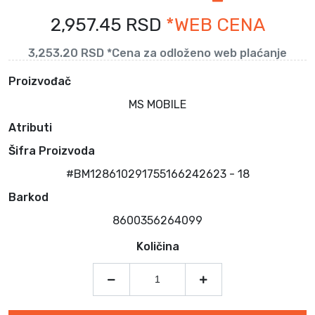
2,957.45 RSD
*WEB CENA
3,253.20 RSD *Cena za odloženo web plaćanje
Proizvođač
MS MOBILE
Atributi
Šifra Proizvoda
#BM128610291755166242623 - 18
Barkod
8600356264099
Količina