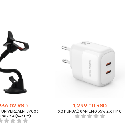
336.02 RSD
1,299.00 RSD
 UNIVERZALNI JY003
XO PUNJAČ GAN L140 35W 2 X TIP C
IPALJKA (VAKUM)