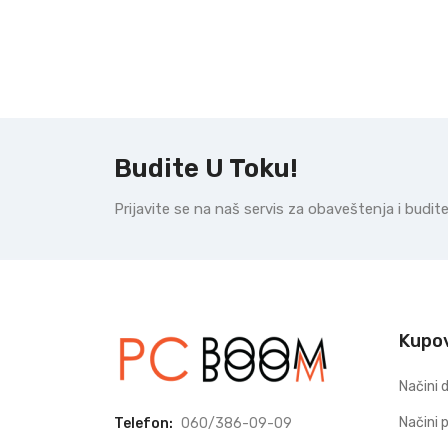
Budite U Toku!
Prijavite se na naš servis za obaveštenja i budi
Kupo
Načini 
Načini 
Telefon:
060/386-09-09