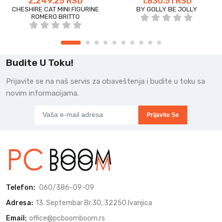
2,249.25 RSD
1,830.51 RSD
CHESHIRE CAT MINI FIGURINE
BY GOLLY BE JOLLY
ROMERO BRITTO
Budite U Toku!
Prijavite se na naš servis za obaveštenja i budite u toku sa
novim informacijama.
Prijavite Se
Telefon:
060/386-09-09
Adresa:
13. Septembar Br.30, 32250 Ivanjica
Email:
office@pcboomboom.rs