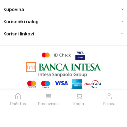
Kupovina
Korisnički nalog
Korisni linkovi
© Sva prava zadržava pcboomboom.rs, 2026
Powered by
NeonVoid Code
Početna
Prodavnica
Korpa
Prijava