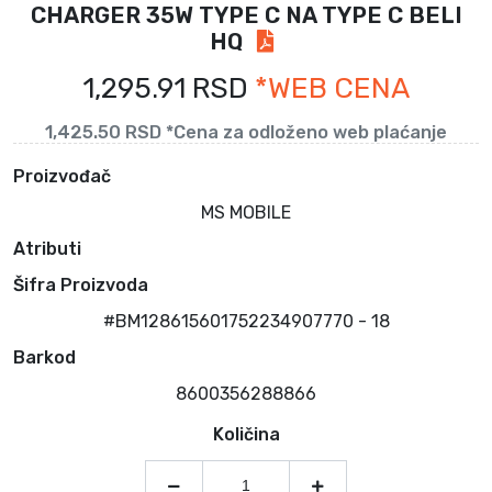
CHARGER 35W TYPE C NA TYPE C BELI
HQ
1,295.91 RSD
*WEB CENA
1,425.50 RSD *Cena za odloženo web plaćanje
Proizvođač
MS MOBILE
Atributi
Šifra Proizvoda
#BM128615601752234907770 - 18
Barkod
8600356288866
Količina