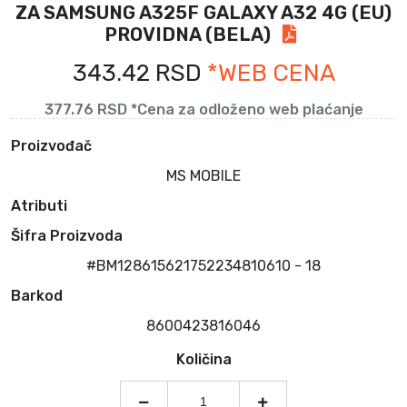
ZA SAMSUNG A325F GALAXY A32 4G (EU)
PROVIDNA (BELA)
343.42 RSD
*WEB CENA
377.76 RSD *Cena za odloženo web plaćanje
Proizvođač
MS MOBILE
Atributi
Šifra Proizvoda
#BM128615621752234810610 - 18
Barkod
8600423816046
Količina