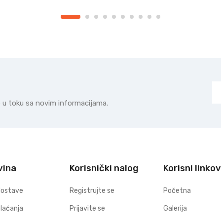
te u toku sa novim informacijama.
vina
Korisnički nalog
Korisni linkov
dostave
Registrujte se
Početna
plaćanja
Prijavite se
Galerija