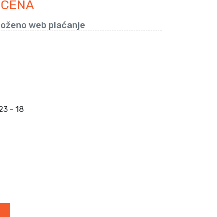
 CENA
loženo web plaćanje
3 - 18