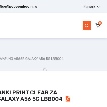
ffice@pcboomboom.rs
Korisnik
0
 SAMSUNG A566B GALAXY A56 5G LBB004
NKI PRINT CLEAR ZA
ALAXY A56 5G LBB004