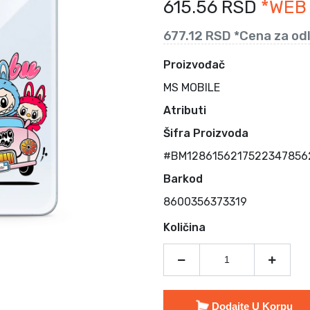
615.56 RSD
*WEB
677.12 RSD *Cena za od
Proizvođač
MS MOBILE
Atributi
Šifra Proizvoda
#BM12861562175223478562
Barkod
8600356373319
Količina
Dodajte U Korpu