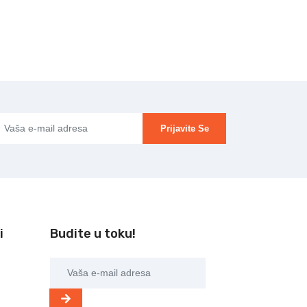
Prijavite Se
i
Budite u toku!