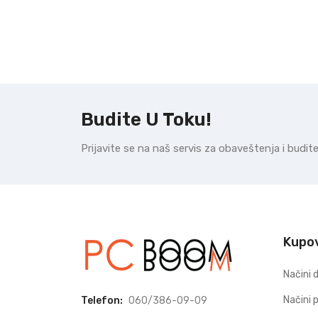
Budite U Toku!
Prijavite se na naš servis za obaveštenja i budi
Kupo
Načini 
Načini 
Telefon:
060/386-09-09