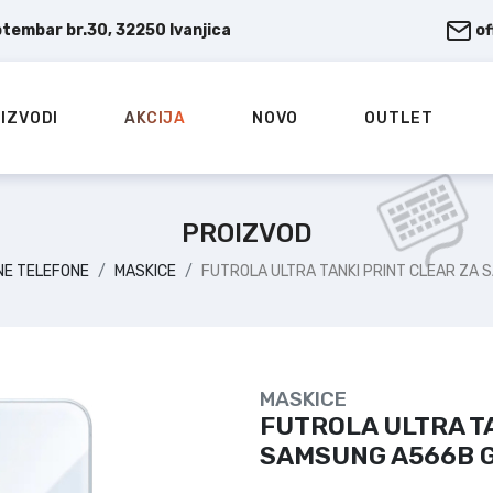
ptembar br.30, 32250 Ivanjica
o
IZVODI
AKCIJA
NOVO
OUTLET
PROIZVOD
NE TELEFONE
MASKICE
FUTROLA ULTRA TANKI PRINT CLEAR ZA
MASKICE
FUTROLA ULTRA TA
SAMSUNG A566B G