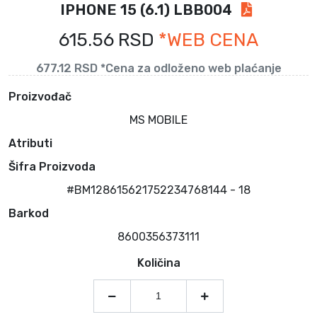
IPHONE 15 (6.1) LBB004
615.56 RSD
*WEB CENA
677.12 RSD *Cena za odloženo web plaćanje
Proizvođač
MS MOBILE
Atributi
Šifra Proizvoda
#BM128615621752234768144 - 18
Barkod
8600356373111
Količina