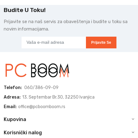
Budite U Toku!
Prijavite se na naš servis za obaveštenja i budite u toku sa
novim informacijama.
Prijavite Se
Telefon:
060/386-09-09
Adresa:
13. Septembar Br.30, 32250 Ivanjica
Email:
office@pcboomboom.rs
Kupovina
Korisnički nalog