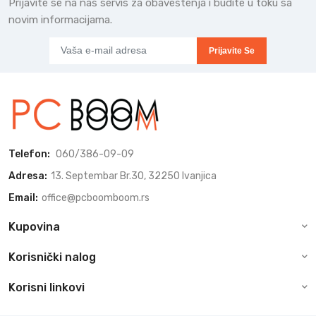
Prijavite se na naš servis za obaveštenja i budite u toku sa
novim informacijama.
Prijavite Se
Telefon:
060/386-09-09
Adresa:
13. Septembar Br.30, 32250 Ivanjica
Email:
office@pcboomboom.rs
Kupovina
Korisnički nalog
Korisni linkovi