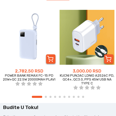
2,782.50 RSD
3,000.00 RSD
POWER BANK REMAX FC-15 PD
KUCNI PUNJAC LDNIO A2526C PD,
20W+QC 22.5W 20000MAH PLAVI
QC4+, QC3.0, PPS 45W USB NA
TYPE C
Budite U Toku!