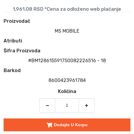
1,961.08 RSD *Cena za odloženo web plaćanje
Proizvođač
MS MOBILE
Atributi
Šifra Proizvoda
#BM128615591750082226516 - 18
Barkod
8600423961784
Količina
Dodajte U Korpu