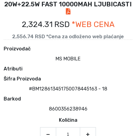
20W+22.5W FAST 10000MAH LJUBICASTI
2,324.31 RSD
*WEB CENA
2,556.74 RSD *Cena za odloženo web plaćanje
Proizvođač
MS MOBILE
Atributi
Šifra Proizvoda
#BM128613451750078445163 - 18
Barkod
8600356238946
Količina