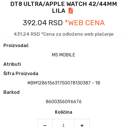
DT8 ULTRA/APPLE WATCH 42/44MM
LILA
392.04 RSD
*WEB CENA
431.24 RSD *Cena za odloženo web plaćanje
Proizvođač
MS MOBILE
Atributi
Šifra Proizvoda
#BM128615631750078130387 - 18
Barkod
8600356096676
Količina