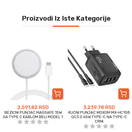
Proizvodi Iz Iste Kategorije
2,591.82 RSD
3,239.78 RSD
BEZICNI PUNJAC MAGSAFE 15W
KUCNI PUNJAC MOXOM MX-HC158
SA TYPE C KABLOM BELI MODEL 1
QC3.0 65W TYPE-C NA TYPE-C
CRNI