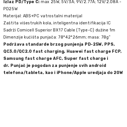
Izlaz PD/Type C:
max 25W, 5V/3A; 9V/2.77A; 12V/2.08A -
PD25W
Materijal: ABS+PC vatrostalni materijal
Zaštita višestrukih kola, inteligentna identifikacija IC
Sadrži Comicell Superior BX17 Cable (Type-C) dužine 1m
Dimenzije kućišta punjača: 78*42*26mm; masa: 78g"
Podržava standarde brzog punjenja PD-25W, PPS,
QC3.0/QC2.0 fast charging, Huawei fast charge FCP,
Samsung fast charge AFC, Super fast charge i
dr.
Punjač je pogodan za punjenje svih android
telefona/tableta, kao i iPhone/Apple uredjaja do 20W
Kucni punjac za iPhone 14/13/12/11 PD Fast charger
20W 3A HQ Kucni punjac COMICELL PD Fast Charge
TD-PA133 20W za Iphone 11/Iphone 12 Type C na
lightning beli
P944 P926