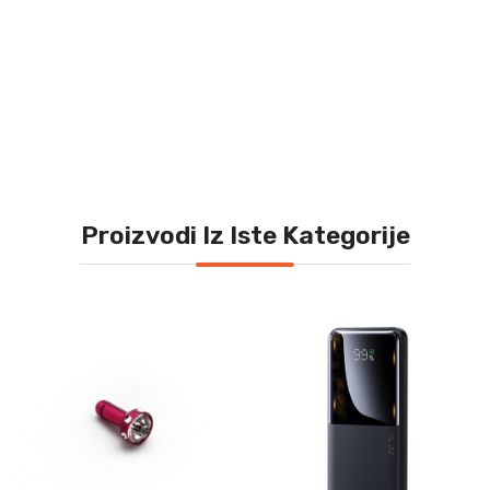
P976 Kucni punjac Super Fast 25W/3A za Samsung
PD + kabal type-C na Type C crni HQ Kucni punjac
Super Fast 25W/3A za Samsung PD + kabal type-C na
Type C beli HQ
P975
Proizvodi Iz Iste Kategorije