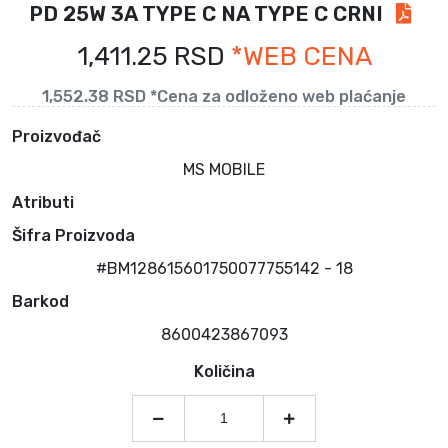
PD 25W 3A TYPE C NA TYPE C CRNI
1,411.25 RSD
*WEB CENA
1,552.38 RSD *Cena za odloženo web plaćanje
Proizvođač
MS MOBILE
Atributi
Šifra Proizvoda
#BM128615601750077755142 - 18
Barkod
8600423867093
Količina