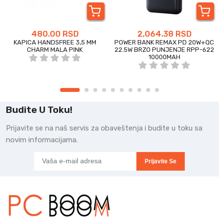
480.00 RSD
2,064.38 RSD
KAPICA HANDSFREE 3,5 MM
POWER BANK REMAX PD 20W+QC
CHARM MALA PINK
22.5W BRZO PUNJENJE RPP-622
10000MAH
Budite U Toku!
Prijavite se na naš servis za obaveštenja i budite u toku sa
novim informacijama.
Prijavite Se