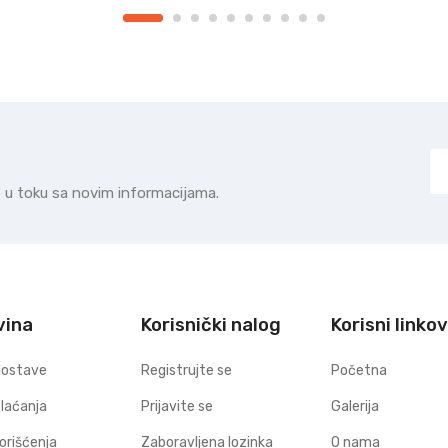
te u toku sa novim informacijama.
vina
Korisnički nalog
Korisni linkov
dostave
Registrujte se
Početna
plaćanja
Prijavite se
Galerija
korišćenja
Zaboravljena lozinka
O nama