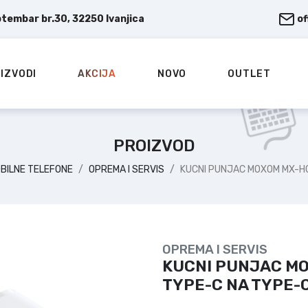
ptembar br.30, 32250 Ivanjica
o
IZVODI
AKCIJA
NOVO
OUTLET
PROIZVOD
BILNE TELEFONE
OPREMA I SERVIS
KUCNI PUNJAC MOXOM MX-HC
OPREMA I SERVIS
KUCNI PUNJAC MO
TYPE-C NA TYPE-