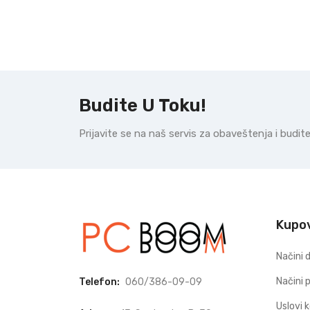
Budite U Toku!
Prijavite se na naš servis za obaveštenja i budi
Kupo
Načini 
Načini 
Telefon:
060/386-09-09
Uslovi 