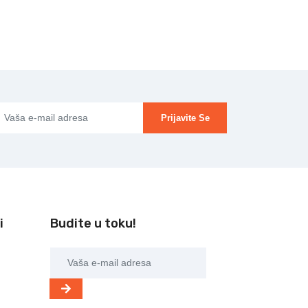
Prijavite Se
i
Budite u toku!