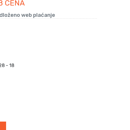
B CENA
odloženo web plaćanje
8 - 18