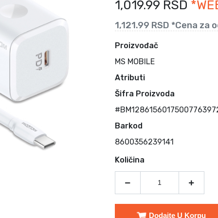
1,019.99 RSD
*WE
1,121.99 RSD *Cena za 
Proizvođač
MS MOBILE
Atributi
Šifra Proizvoda
#BM12861560175007763972
Barkod
8600356239141
Količina
Dodajte U Korpu