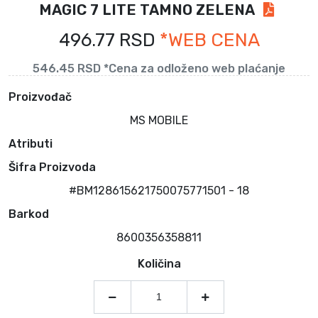
MAGIC 7 LITE TAMNO ZELENA
496.77 RSD
*WEB CENA
546.45 RSD *Cena za odloženo web plaćanje
Proizvođač
MS MOBILE
Atributi
Šifra Proizvoda
#BM128615621750075771501 - 18
Barkod
8600356358811
Količina