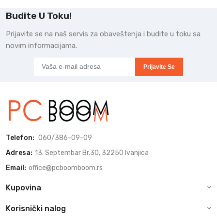
Budite U Toku!
Prijavite se na naš servis za obaveštenja i budite u toku sa
novim informacijama.
Prijavite Se
Telefon:
060/386-09-09
Adresa:
13. Septembar Br.30, 32250 Ivanjica
Email:
office@pcboomboom.rs
Kupovina
Korisnički nalog