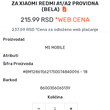
ZA XIAOMI REDMI A1/A2 PROVIDNA
(BELA)
215.99 RSD
*WEB CENA
237.59 RSD *Cena za odloženo web plaćanje
Proizvođač
MS MOBILE
Atributi
Šifra Proizvoda
#BM128615621750074840096 - 18
Barkod
8600356065139
Količina