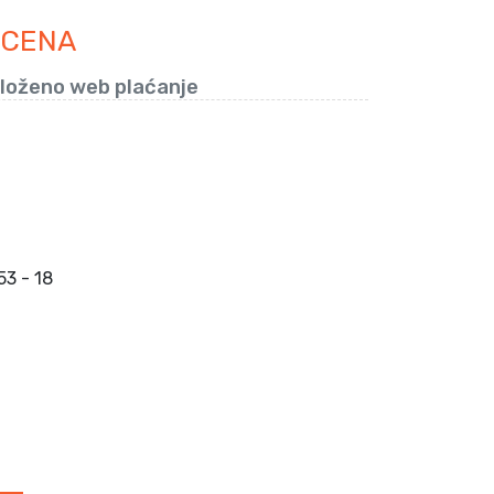
 CENA
loženo web plaćanje
3 - 18