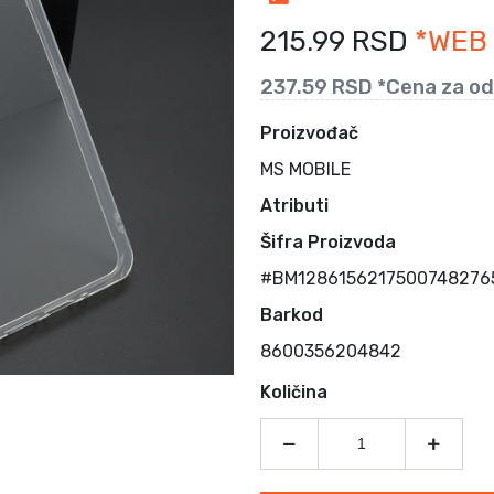
215.99 RSD
*WEB
237.59 RSD *Cena za od
Proizvođač
MS MOBILE
Atributi
Šifra Proizvoda
#BM12861562175007482765
Barkod
8600356204842
Količina