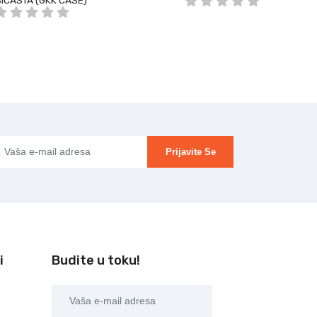
ICASTA (GKK CASE)
Prijavite Se
i
Budite u toku!