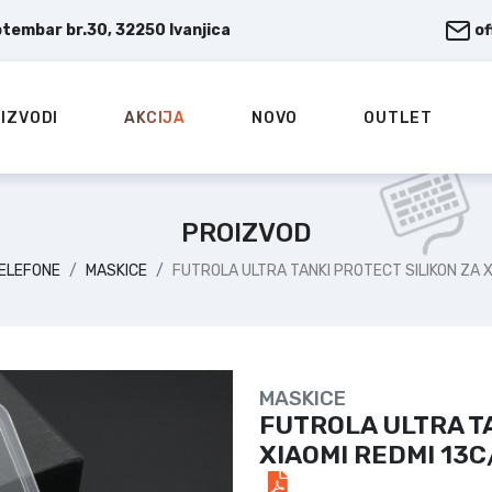
ptembar br.30, 32250 Ivanjica
o
IZVODI
AKCIJA
NOVO
OUTLET
PROIZVOD
TELEFONE
MASKICE
FUTROLA ULTRA TANKI PROTECT SILIKON ZA 
MASKICE
FUTROLA ULTRA TA
XIAOMI REDMI 13