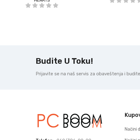
HEARTS
Budite U Toku!
Prijavite se na naš servis za obaveštenja i budi
Kupo
Načini 