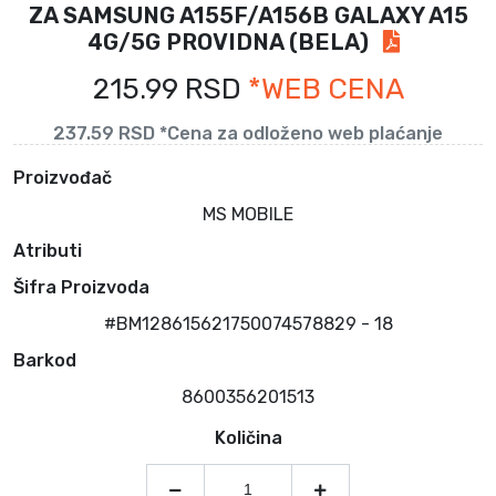
ZA SAMSUNG A155F/A156B GALAXY A15
4G/5G PROVIDNA (BELA)
215.99 RSD
*WEB CENA
237.59 RSD *Cena za odloženo web plaćanje
Proizvođač
MS MOBILE
Atributi
Šifra Proizvoda
#BM128615621750074578829 - 18
Barkod
8600356201513
Količina