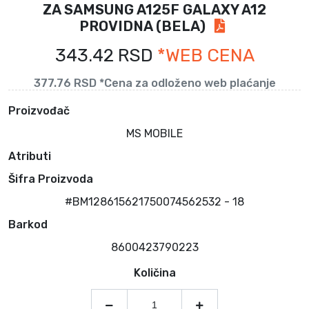
ZA SAMSUNG A125F GALAXY A12
PROVIDNA (BELA)
343.42 RSD
*WEB CENA
377.76 RSD *Cena za odloženo web plaćanje
Proizvođač
MS MOBILE
Atributi
Šifra Proizvoda
#BM128615621750074562532 - 18
Barkod
8600423790223
Količina