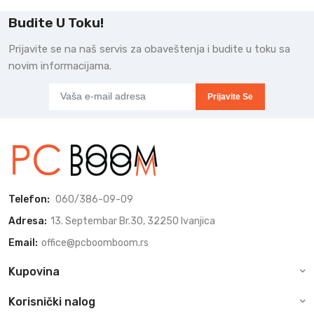
Budite U Toku!
Prijavite se na naš servis za obaveštenja i budite u toku sa
novim informacijama.
Prijavite Se
Telefon:
060/386-09-09
Adresa:
13. Septembar Br.30, 32250 Ivanjica
Email:
office@pcboomboom.rs
Kupovina
Korisnički nalog