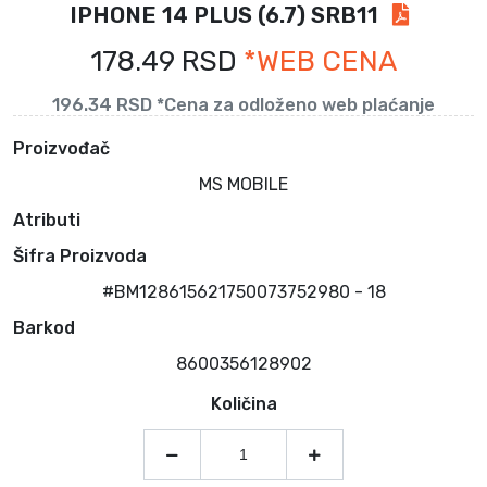
IPHONE 14 PLUS (6.7) SRB11
178.49 RSD
*WEB CENA
196.34 RSD *Cena za odloženo web plaćanje
Proizvođač
MS MOBILE
Atributi
Šifra Proizvoda
#BM128615621750073752980 - 18
Barkod
8600356128902
Količina