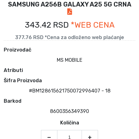
SAMSUNG A256B GALAXY A25 5G CRNA
343.42 RSD
*WEB CENA
377.76 RSD *Cena za odloženo web plaćanje
Proizvođač
MS MOBILE
Atributi
Šifra Proizvoda
#BM128615621750072996407 - 18
Barkod
8600356349390
Količina