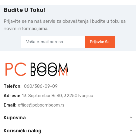
Budite U Toku!
Prijavite se na naš servis za obaveštenja i budite u toku sa
novim informacijama.
Prijavite Se
Telefon:
060/386-09-09
Adresa:
13. Septembar Br.30, 32250 Ivanjica
Email:
office@pcboomboom.rs
Kupovina
Korisnički nalog