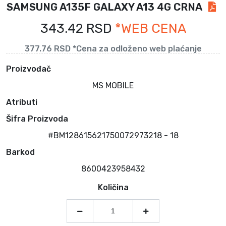
SAMSUNG A135F GALAXY A13 4G CRNA
343.42 RSD
*WEB CENA
377.76 RSD *Cena za odloženo web plaćanje
Proizvođač
MS MOBILE
Atributi
Šifra Proizvoda
#BM128615621750072973218 - 18
Barkod
8600423958432
Količina