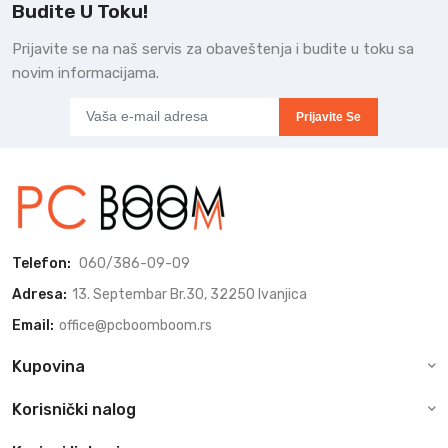
Budite U Toku!
Prijavite se na naš servis za obaveštenja i budite u toku sa
novim informacijama.
Prijavite Se
Telefon:
060/386-09-09
Adresa:
13. Septembar Br.30, 32250 Ivanjica
Email:
office@pcboomboom.rs
Kupovina
Korisnički nalog