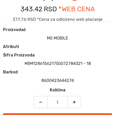
343.42 RSD
*WEB CENA
377.76 RSD *Cena za odloženo web plaćanje
Proizvođač
MS MOBILE
Atributi
Šifra Proizvoda
#BM128615621750072784321 - 18
Barkod
8600423644274
Količina