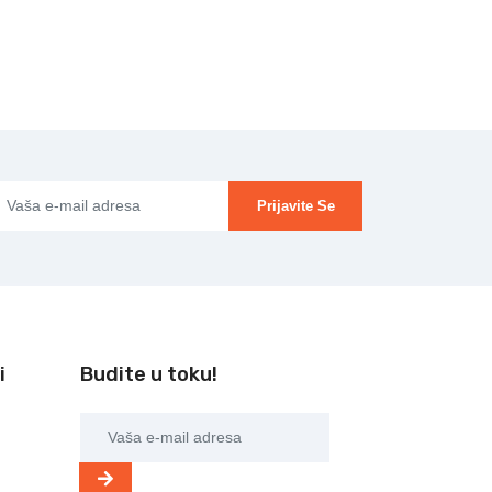
Prijavite Se
i
Budite u toku!