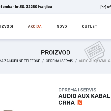
ptembar br.30, 32250 Ivanjica
o
IZVODI
AKCIJA
NOVO
OUTLET
PROIZVOD
A ZA MOBILNE TELEFONE
OPREMA I SERVIS
AUDIO AUX KABAL X
OPREMA I SERVIS
AUDIO AUX KABAL 
CRNA