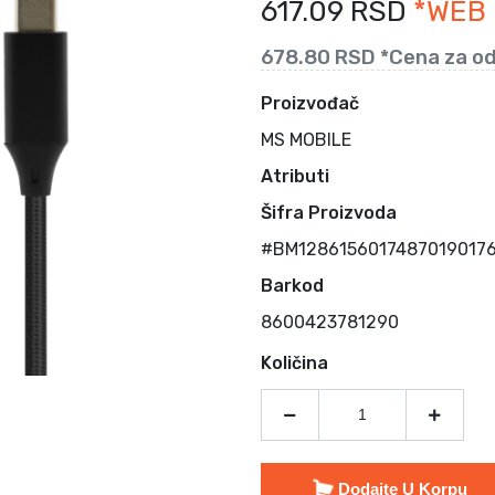
617.09 RSD
*WEB
678.80 RSD *Cena za od
Proizvođač
MS MOBILE
Atributi
Šifra Proizvoda
#BM12861560174870190176
Barkod
8600423781290
Količina
Dodajte U Korpu