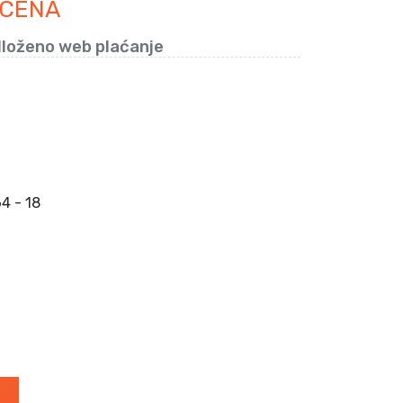
 CENA
loženo web plaćanje
4 - 18