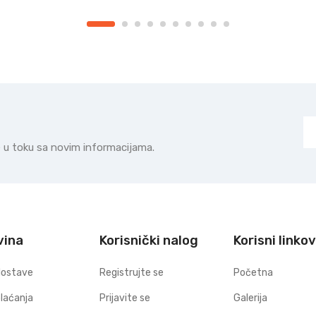
te u toku sa novim informacijama.
vina
Korisnički nalog
Korisni linkov
dostave
Registrujte se
Početna
plaćanja
Prijavite se
Galerija