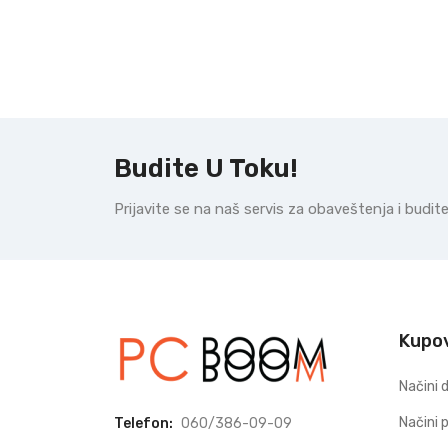
Budite U Toku!
Prijavite se na naš servis za obaveštenja i budi
Kupo
Načini 
Načini 
Telefon:
060/386-09-09