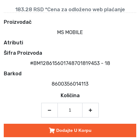
183.28 RSD *Cena za odloženo web plaćanje
Proizvođač
MS MOBILE
Atributi
Šifra Proizvoda
#BM128615601748701819453 - 18
Barkod
8600356014113
Količina
Dodajte U Korpu