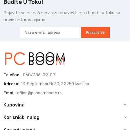
Budite U Toku!
Prijavite se na naš servis za obaveštenja i budite u toku sa
novim informacijama.
Prijavite Se
Telefon:
060/386-09-09
Adresa:
13. Septembar Br.30, 32250 Ivanjica
Email:
office@pcboomboom.rs
Kupovina
Korisnički nalog
Korisni linkovi