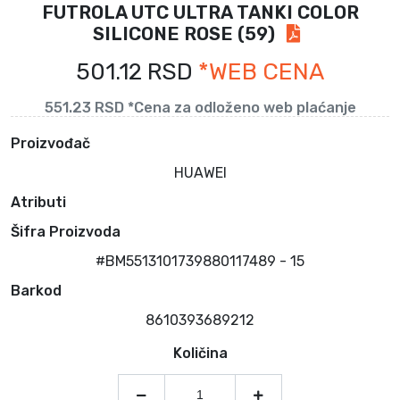
FUTROLA UTC ULTRA TANKI COLOR
SILICONE ROSE (59)
501.12 RSD
*WEB CENA
551.23 RSD *Cena za odloženo web plaćanje
Proizvođač
HUAWEI
Atributi
Šifra Proizvoda
#BM5513101739880117489 - 15
Barkod
8610393689212
Količina