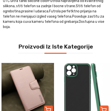
UTC ultra tanki silicone colorFutrola napravljena od kvalitetnog
silikona, stiti telefon sa zadnje I bocne strane.Stiti telefon od
ogrebotina,prasine I udaraca.Futrola perfetktno prijanja na
telefon ne menjajuci izgled vaseg telefona.Poseduje zastitu za
kameru koja cuva kameru telefona od grebanja.Dostupna u vise
boja.
Proizvodi Iz Iste Kategorije