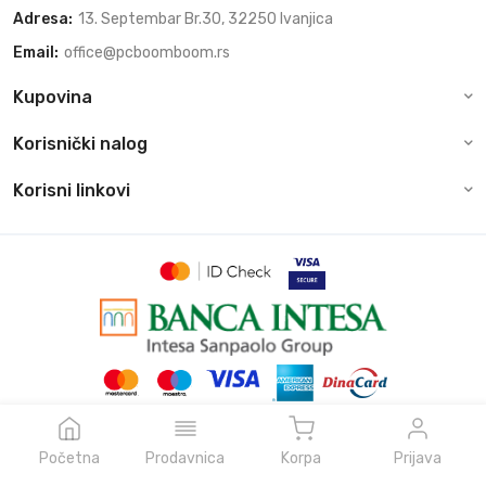
Adresa:
13. Septembar Br.30, 32250 Ivanjica
Email:
office@pcboomboom.rs
Kupovina
Korisnički nalog
Korisni linkovi
© Sva prava zadržava pcboomboom.rs, 2026
Powered by
NeonVoid Code
Početna
Prodavnica
Korpa
Prijava