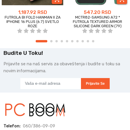
1,187.92 RSD
547.20 RSD
FUTROLA BI FOLD HANMAN II ZA
MCTR82-SAMSUNG A72 *
IPHONE 16 PLUS (6.7) SVETLO
FUTROLA TEXTURED ARMOR
ROZE
SILICONE DARK GREEN (79)
Budite U Toku!
Prijavite se na naš servis za obaveštenja i budite u toku sa
novim informacijama.
Prijavite Se
Telefon:
060/386-09-09