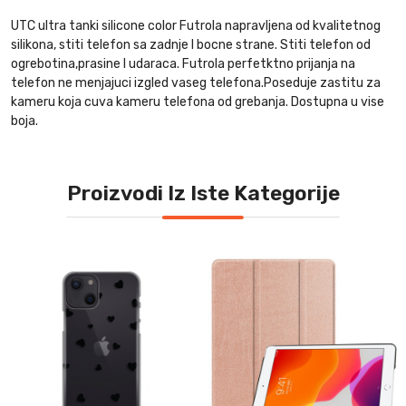
UTC ultra tanki silicone color Futrola napravljena od kvalitetnog
silikona, stiti telefon sa zadnje I bocne strane. Stiti telefon od
ogrebotina,prasine I udaraca. Futrola perfetktno prijanja na
telefon ne menjajuci izgled vaseg telefona.Poseduje zastitu za
kameru koja cuva kameru telefona od grebanja. Dostupna u vise
boja.
Proizvodi Iz Iste Kategorije