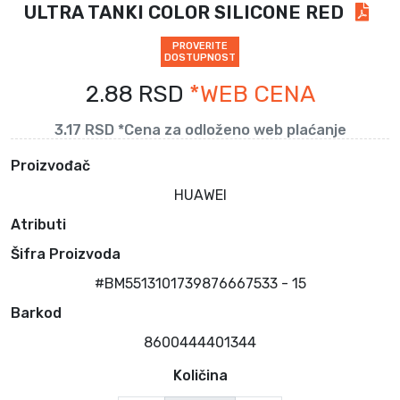
ULTRA TANKI COLOR SILICONE RED
PROVERITE
DOSTUPNOST
2.88 RSD
*WEB CENA
3.17 RSD *Cena za odloženo web plaćanje
Proizvođač
HUAWEI
Atributi
Šifra Proizvoda
#BM5513101739876667533 - 15
Barkod
8600444401344
Količina