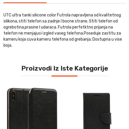
UTC ultra tanki silicone color Futrola napravljena od kvalitetnog
silikona, stiti telefon sa zadnje I bocne strane. Stiti telefon od
ogrebotina,prasine I udaraca. Futrola perfetktno prijanja na
telefon ne menjajuci izgled vaseg telefona.Poseduje zastitu za
kameru koja cuva kameru telefona od grebanja. Dostupna u vise
boja.
Proizvodi Iz Iste Kategorije