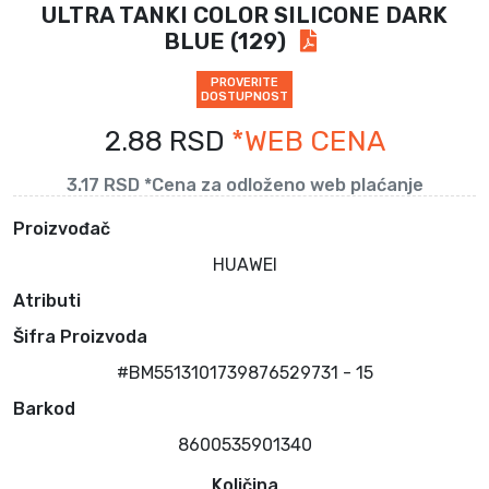
ULTRA TANKI COLOR SILICONE DARK
BLUE (129)
PROVERITE
DOSTUPNOST
2.88 RSD
*WEB CENA
3.17 RSD *Cena za odloženo web plaćanje
Proizvođač
HUAWEI
Atributi
Šifra Proizvoda
#BM5513101739876529731 - 15
Barkod
8600535901340
Količina