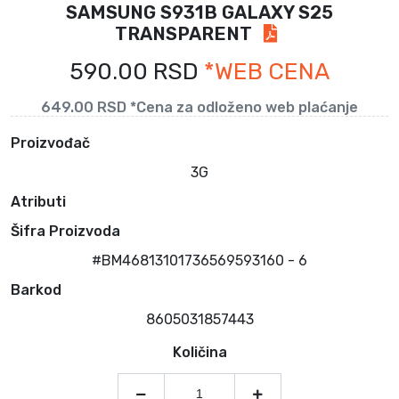
SAMSUNG S931B GALAXY S25
TRANSPARENT
590.00 RSD
*WEB CENA
649.00 RSD *Cena za odloženo web plaćanje
Proizvođač
3G
Atributi
Šifra Proizvoda
#BM46813101736569593160 - 6
Barkod
8605031857443
Količina