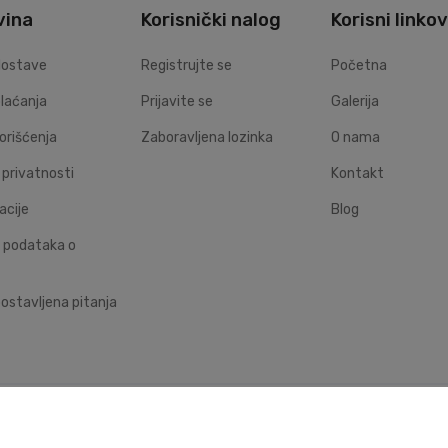
vina
Korisnički nalog
Korisni linkov
dostave
Registrujte se
Početna
plaćanja
Prijavite se
Galerija
korišćenja
Zaboravljena lozinka
O nama
a privatnosti
Kontakt
acije
Blog
 podataka o
ostavljena pitanja