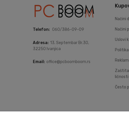
Kupo
Načini 
Načini 
Telefon:
060/386-09-09
Uslovi 
Adresa:
13. Septembar Br.30,
32250 Ivanjica
Politik
Reklam
Email:
office@pcboomboom.rs
Zaštita
ličnosti
Često p