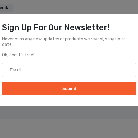
zvoda
nje Proizvoda
Sign Up For Our Newsletter!
Never miss any new updates or products we reveal, stay up to
date.
Oh, and it's free!
Submit
te u toku sa novim informacijama.