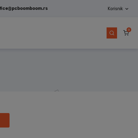
ffice@pcboomboom.rs
Korisnik
0