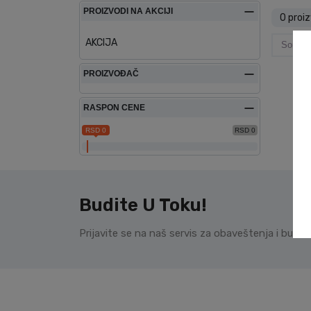
PROIZVODI NA AKCIJI
0 proi
AKCIJA
Sortira
PROIZVOĐAČ
RASPON CENE
RSD 0
RSD 0
Budite U Toku!
Prijavite se na naš servis za obaveštenja i budi