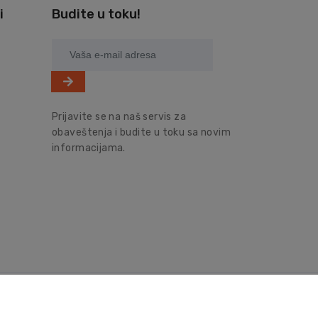
i
Budite u toku!
Prijavite se na naš servis za
obaveštenja i budite u toku sa novim
informacijama.
© Sva prava zadržava pcboomboom.rs, 2026
Powered by
NeonVoid Code