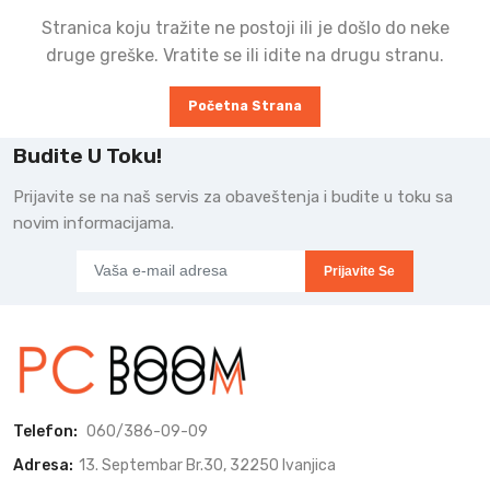
Stranica koju tražite ne postoji ili je došlo do neke
druge greške. Vratite se ili idite na drugu stranu.
Početna Strana
Budite U Toku!
Prijavite se na naš servis za obaveštenja i budite u toku sa
novim informacijama.
Prijavite Se
Telefon:
060/386-09-09
Adresa:
13. Septembar Br.30, 32250 Ivanjica