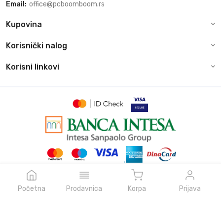
Email:
office@pcboomboom.rs
Kupovina
Korisnički nalog
Korisni linkovi
© Sva prava zadržava pcboomboom.rs, 2026
Powered by
NeonVoid Code
Početna
Prodavnica
Korpa
Prijava