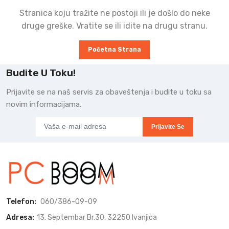
Stranica koju tražite ne postoji ili je došlo do neke
druge greške. Vratite se ili idite na drugu stranu.
Početna Strana
Budite U Toku!
Prijavite se na naš servis za obaveštenja i budite u toku sa
novim informacijama.
Prijavite Se
Telefon:
060/386-09-09
Adresa:
13. Septembar Br.30, 32250 Ivanjica