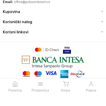
Email:
office@pcboomboom.rs
Kupovina
Korisnički nalog
Korisni linkovi
© Sva prava zadržava pcboomboom.rs, 2026
Powered by
NeonVoid Code
Početna
Prodavnica
Korpa
Prijava