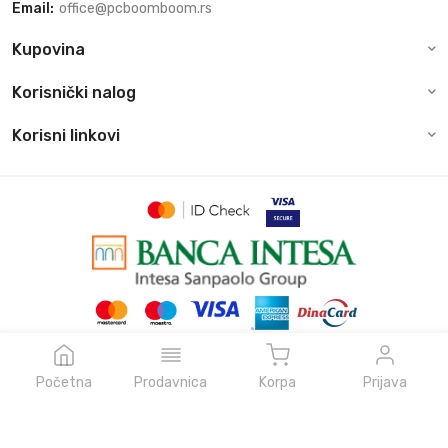
Email:
office@pcboomboom.rs
Kupovina
Korisnički nalog
Korisni linkovi
© Sva prava zadržava pcboomboom.rs, 2026
Powered by
NeonVoid Code
Početna
Prodavnica
Korpa
Prijava