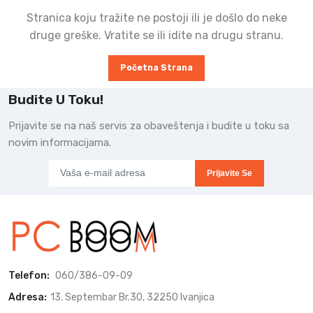
Stranica koju tražite ne postoji ili je došlo do neke
druge greške. Vratite se ili idite na drugu stranu.
Početna Strana
Budite U Toku!
Prijavite se na naš servis za obaveštenja i budite u toku sa
novim informacijama.
Prijavite Se
Telefon:
060/386-09-09
Adresa:
13. Septembar Br.30, 32250 Ivanjica