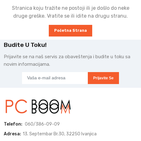
Stranica koju tražite ne postoji ili je došlo do neke
druge greške. Vratite se ili idite na drugu stranu.
Početna Strana
Budite U Toku!
Prijavite se na naš servis za obaveštenja i budite u toku sa
novim informacijama.
Prijavite Se
Telefon:
060/386-09-09
Adresa:
13. Septembar Br.30, 32250 Ivanjica