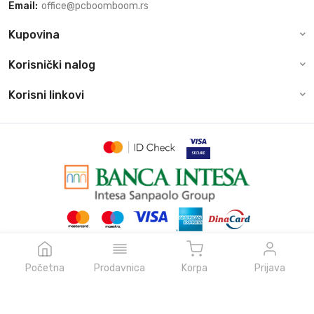
Email:
office@pcboomboom.rs
Kupovina
Korisnički nalog
Korisni linkovi
© Sva prava zadržava pcboomboom.rs, 2026
Powered by
NeonVoid Code
Početna
Prodavnica
Korpa
Prijava